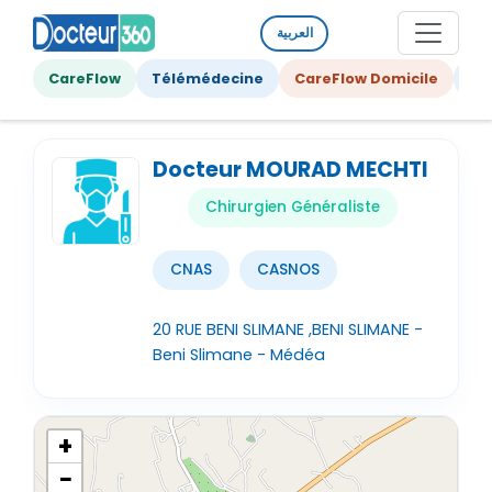
العربية
CareFlow
Télémédecine
CareFlow Domicile
Ge
Docteur MOURAD MECHTI
Chirurgien Généraliste
CNAS
CASNOS
20 RUE BENI SLIMANE ,BENI SLIMANE -
Beni Slimane - Médéa
+
−