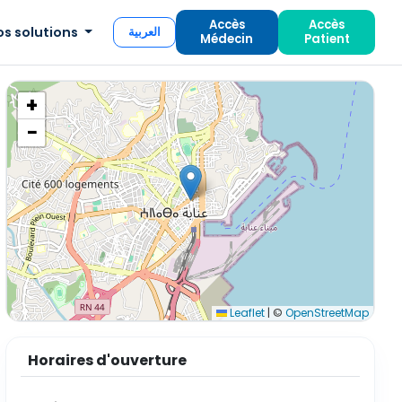
Accès
Accès
os solutions
العربية
Médecin
Patient
+
−
Leaflet
|
©
OpenStreetMap
Horaires d'ouverture