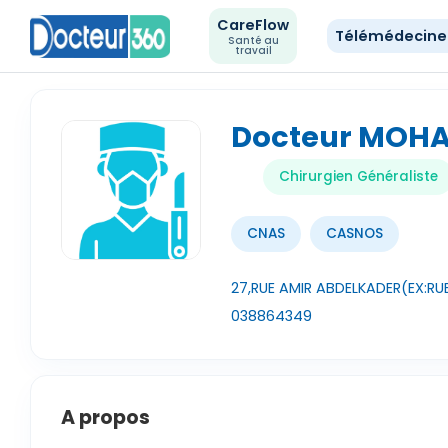
CareFlow
Télémédecin
Santé au
travail
Docteur MOH
Chirurgien Généraliste
CNAS
CASNOS
27,RUE AMIR ABDELKADER(EX:R
038864349
A propos