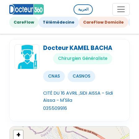
العربية
CareFlow
Télémédecine
CareFlow Domicile
Ge
Docteur KAMEL BACHA
Chirurgien Généraliste
CNAS
CASNOS
CITÉ DU 16 AVRIL ,SIDI AISSA - Sidi
Aissa - M'Sila
035509916
+