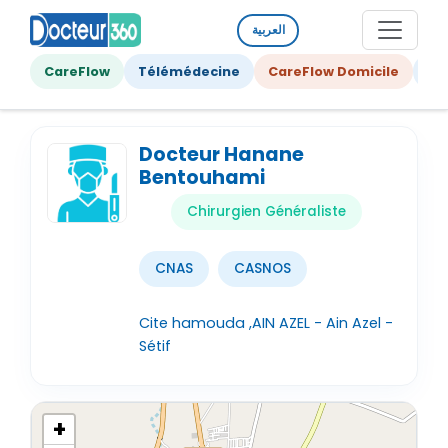
العربية
CareFlow
Télémédecine
CareFlow Domicile
Ge
Docteur Hanane
Bentouhami
Chirurgien Généraliste
CNAS
CASNOS
Cite hamouda ,AIN AZEL - Ain Azel -
Sétif
+