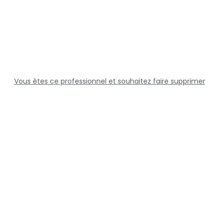
Vous êtes ce professionnel et souhaitez faire supprimer
cette fiche ?
Solutions
Professionnels
Assistance
Juridique
Réseaux sociaux
Docteur360 © 2026 Tous droits réservés