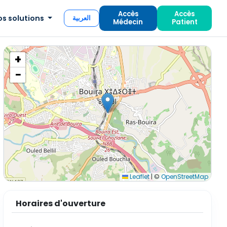
Accès
Accès
os solutions
العربية
Médecin
Patient
+
−
Leaflet
|
©
OpenStreetMap
Horaires d'ouverture