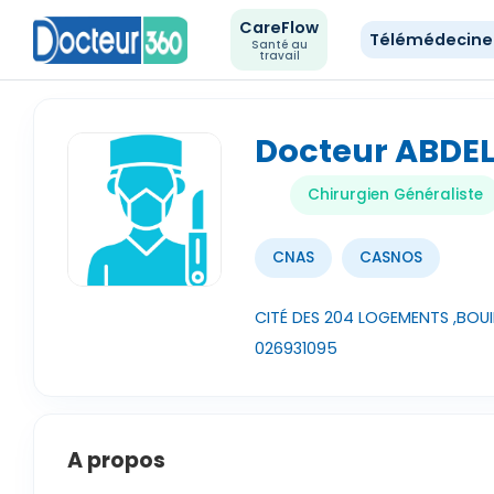
CareFlow
Télémédecin
Santé au
travail
Docteur ABDE
Chirurgien Généraliste
CNAS
CASNOS
CITÉ DES 204 LOGEMENTS ,BOUIR
026931095
A propos