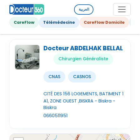
العربية
CareFlow
Télémédecine
CareFlow Domicile
Ge
Docteur ABDELHAK BELLAL
Chirurgien Généraliste
CNAS
CASNOS
CITÉ DES 156 LOGEMENTS, BATIMENT 1
A1, ZONE OUEST ,BISKRA - Biskra -
Biskra
0660511951