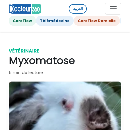
العربية
CareFlow
Télémédecine
CareFlow Domicile
Ge
VÉTÉRINAIRE
Myxomatose
5 min de lecture