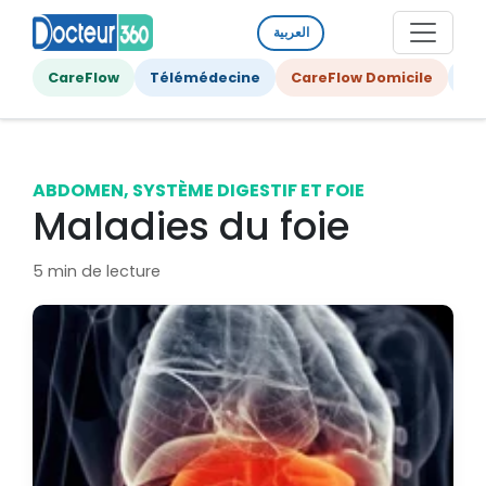
العربية
CareFlow
Télémédecine
CareFlow Domicile
Ge
ABDOMEN, SYSTÈME DIGESTIF ET FOIE
Maladies du foie
5 min de lecture