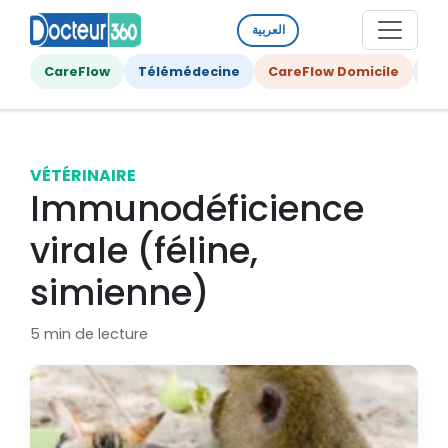
العربية
CareFlow
Télémédecine
CareFlow Domicile
Ge
VÉTÉRINAIRE
Immunodéficience
virale (féline,
simienne)
5 min de lecture