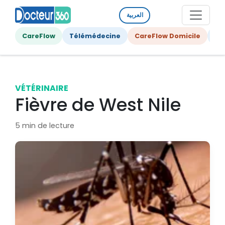
العربية
CareFlow
Télémédecine
CareFlow Domicile
Ge
VÉTÉRINAIRE
Fièvre de West Nile
5 min de lecture