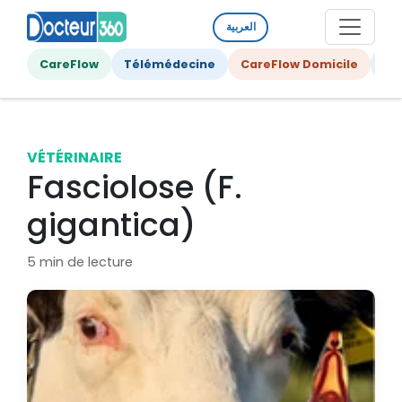
العربية
CareFlow
Télémédecine
CareFlow Domicile
Ge
VÉTÉRINAIRE
Fasciolose (F.
gigantica)
5 min de lecture