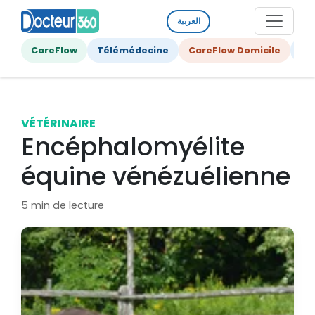
العربية
CareFlow
Télémédecine
CareFlow Domicile
Ge
VÉTÉRINAIRE
Encéphalomyélite
équine vénézuélienne
5 min de lecture