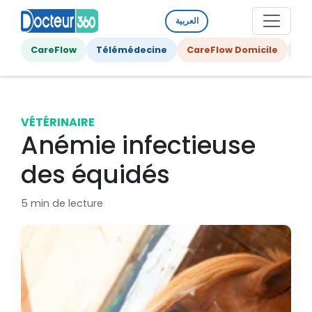
العربية
CareFlow
Télémédecine
CareFlow Domicile
Ge
VÉTÉRINAIRE
Anémie infectieuse
des équidés
5 min de lecture