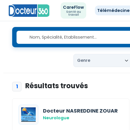
CareFlow
Télémédecin
Santé au
travail
Résultats trouvés
1
Docteur NASREDDINE ZOUAR
Neurologue