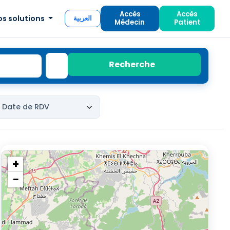
Accès
Accès
os solutions
العربية
Médecin
Patient
Recherche
+
−