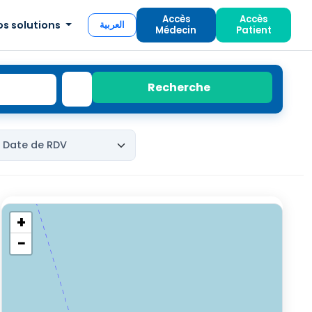
Accès
Accès
os solutions
العربية
Médecin
Patient
Recherche
+
−