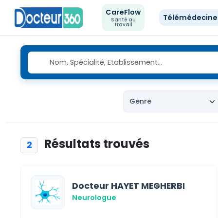
CareFlow
Télémédecin
Santé au
travail
Résultats trouvés
2
Docteur HAYET MEGHERBI
Neurologue