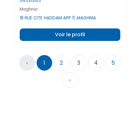
043313103
Maghnia
18 RUE CITE HADDAM APP 11 ,MAGHNIA
Voir le profil
‹
1
2
3
4
5
›