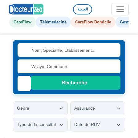
العربية
CareFlow
Télémédecine
CareFlow Domicile
Gestion d
Recherche