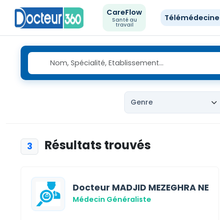
CareFlow
Télémédecin
Santé au
travail
Résultats trouvés
3
Docteur MADJID MEZEGHRA NE
Médecin Généraliste