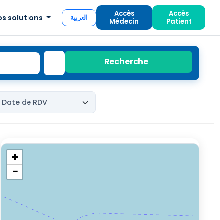
Accès
Accès
os solutions
العربية
Médecin
Patient
Recherche
+
−