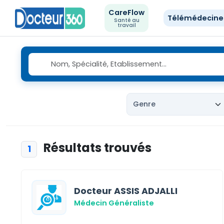
CareFlow
Télémédecin
Santé au
travail
Résultats trouvés
1
Docteur ASSIS ADJALLI
Médecin Généraliste