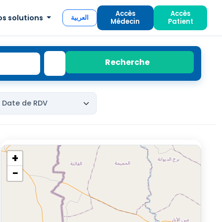
Accès
Accès
os solutions
العربية
Médecin
Patient
Recherche
+
−