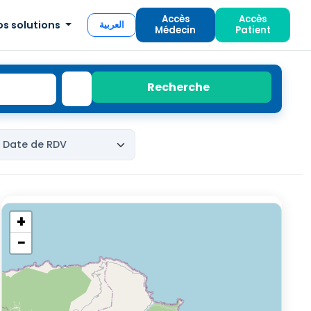
Accès
Accès
os solutions
العربية
Médecin
Patient
Recherche
+
−