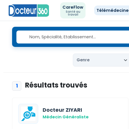
CareFlow
Télémédecin
Santé au
travail
Résultats trouvés
1
Docteur ZIYARI
Médecin Généraliste