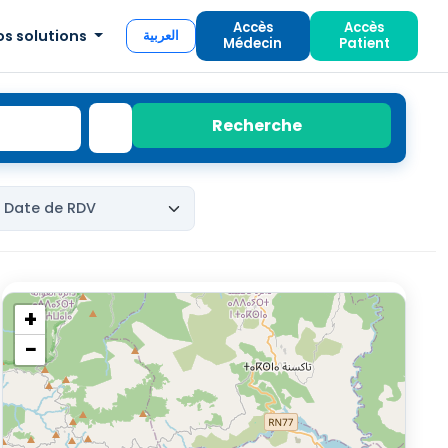
Accès
Accès
os solutions
العربية
Médecin
Patient
Recherche
+
−