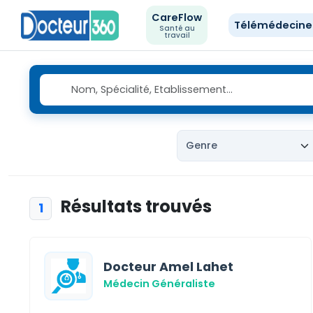
CareFlow
Télémédecin
Santé au
travail
Résultats trouvés
1
Docteur Amel Lahet
Médecin Généraliste