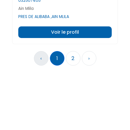
032507405
Ain Mlila
PRES DE ALIBABA ,AIN MLILA
Voir le profil
‹
1
2
›