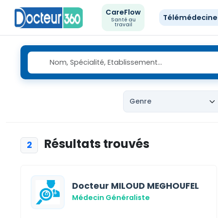
CareFlow
Télémédecin
Santé au
travail
Résultats trouvés
2
Docteur MILOUD MEGHOUFEL
Médecin Généraliste