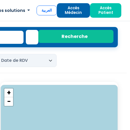
Accès
Accès
os solutions
العربية
Médecin
Patient
Recherche
+
−