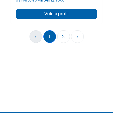
09 HAI BEN S'MIR ,AIN EL TURK
Voir le profil
‹
1
2
›