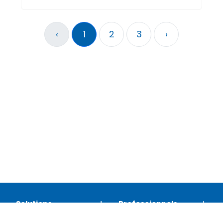
‹
1
2
3
›
Solutions
Professionnels