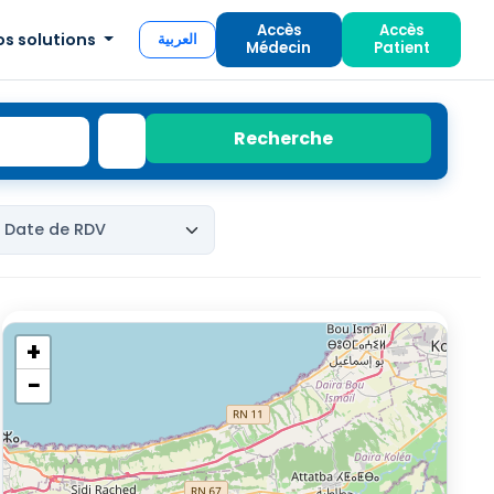
Accès
Accès
os solutions
العربية
Médecin
Patient
Recherche
+
−