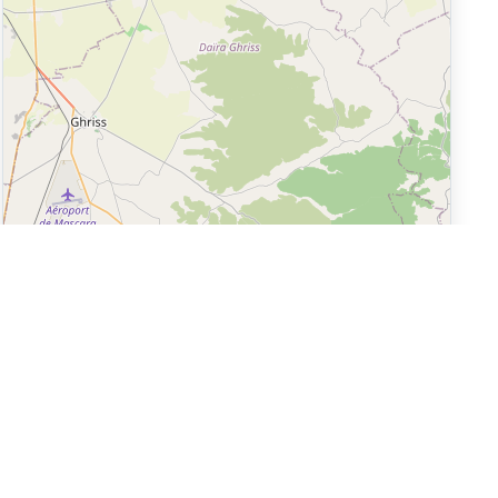
Leaflet
|
©
OpenStreetMap