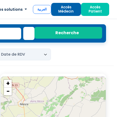
Accès
Accès
os solutions
العربية
Médecin
Patient
Recherche
+
−