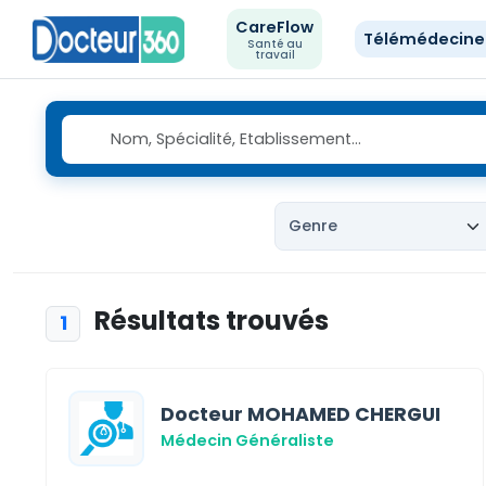
CareFlow
Télémédecin
Santé au
travail
Résultats trouvés
1
Docteur MOHAMED CHERGUI
Médecin Généraliste