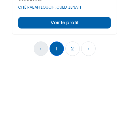
CITÉ RABAH LOUCIF ,OUED ZENATI
Voir le profil
‹
1
2
›