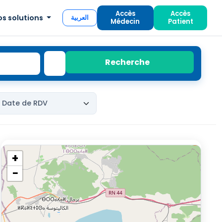
Accès
Accès
os solutions
العربية
Médecin
Patient
Recherche
+
−