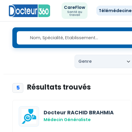
CareFlow
Télémédecin
Santé au
travail
Résultats trouvés
5
Docteur RACHID BRAHMIA
Médecin Généraliste