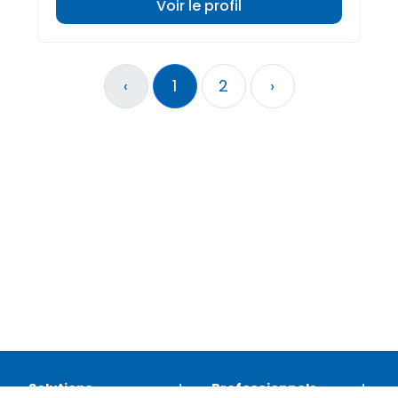
Voir le profil
‹
1
2
›
Solutions
Professionnels