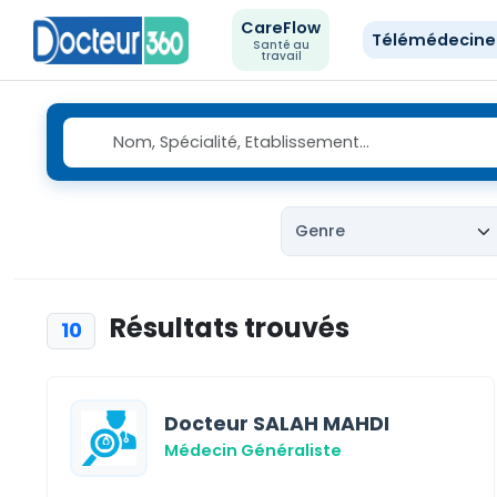
CareFlow
Télémédecin
Santé au
travail
Résultats trouvés
10
Docteur SALAH MAHDI
Médecin Généraliste