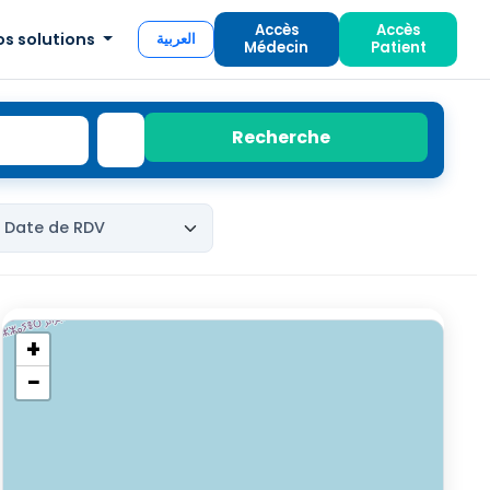
Accès
Accès
os solutions
العربية
Médecin
Patient
Recherche
+
−