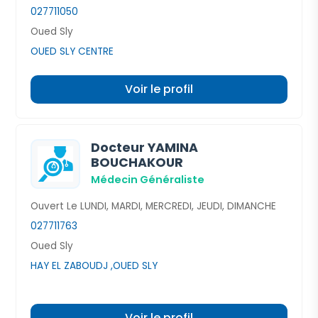
027711050
Oued Sly
OUED SLY CENTRE
Voir le profil
Docteur YAMINA
BOUCHAKOUR
Médecin Généraliste
Ouvert Le LUNDI, MARDI, MERCREDI, JEUDI, DIMANCHE
027711763
Oued Sly
HAY EL ZABOUDJ ,OUED SLY
Voir le profil