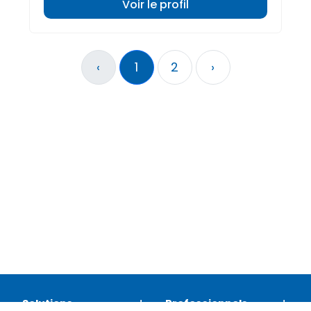
Voir le profil
‹
1
2
›
Solutions
Professionnels