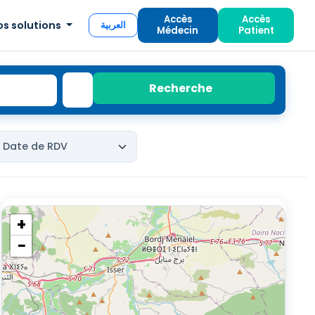
Accès
Accès
os solutions
العربية
Médecin
Patient
Recherche
+
−