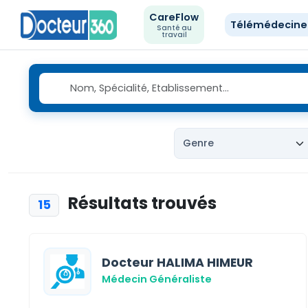
CareFlow
Télémédecin
Santé au
travail
Résultats trouvés
15
Docteur HALIMA HIMEUR
Médecin Généraliste