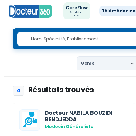
CareFlow
Télémédecin
Santé au
travail
Résultats trouvés
4
Docteur NABILA BOUZIDI
BENDJEDDA
Médecin Généraliste