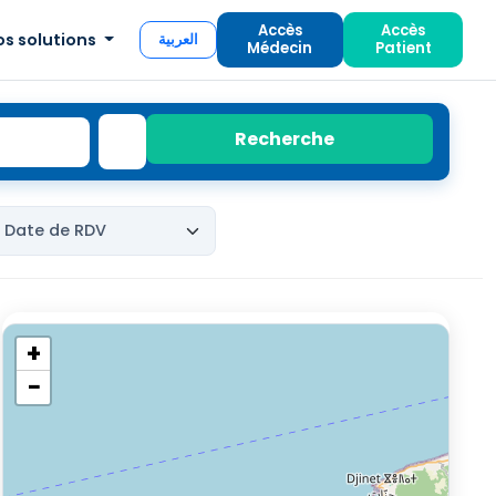
Accès
Accès
os solutions
العربية
Médecin
Patient
Recherche
+
−