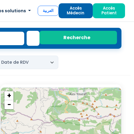
Accès
Accès
os solutions
العربية
Médecin
Patient
Recherche
+
−