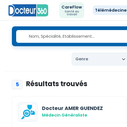
CareFlow
Télémédecin
Santé au
travail
Résultats trouvés
5
Docteur AMER GUENDEZ
Médecin Généraliste