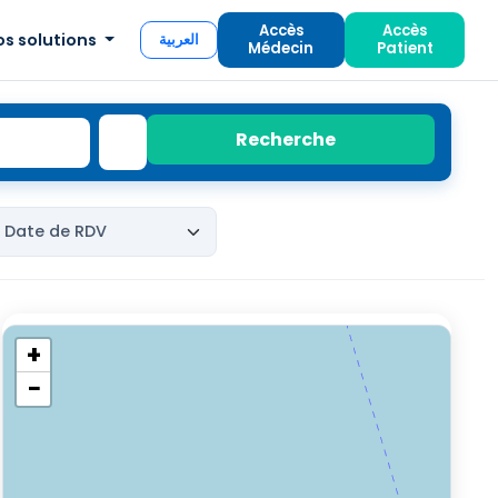
Accès
Accès
os solutions
العربية
Médecin
Patient
Recherche
+
−