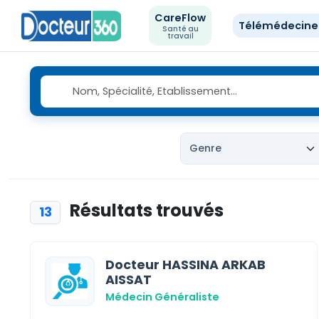
CareFlow
Télémédecin
Santé au
travail
Résultats trouvés
13
Docteur HASSINA ARKAB
AISSAT
Médecin Généraliste