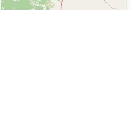
Leaflet
|
©
OpenStreetMap
Réseaux sociaux
égales
 Générales
e Confidentialité