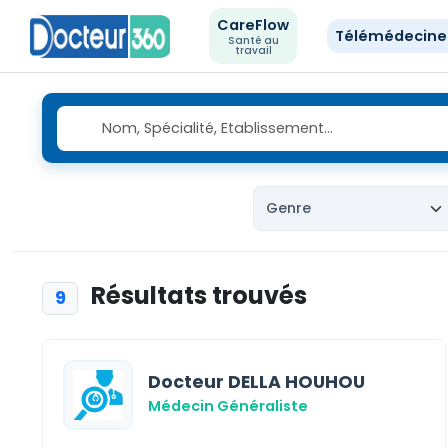
CareFlow
Télémédecin
Santé au
travail
Résultats trouvés
9
Docteur DELLA HOUHOU
Médecin Généraliste