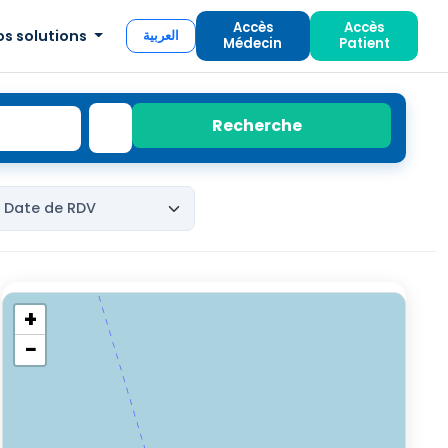
Accès
Accès
os solutions
العربية
Médecin
Patient
Recherche
+
−