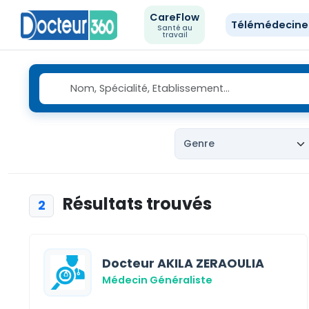
CareFlow
Télémédecin
Santé au
travail
Résultats trouvés
2
Docteur AKILA ZERAOULIA
Médecin Généraliste