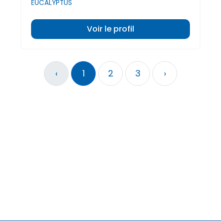
EUCALYPTUS
Voir le profil
‹
1
2
3
›