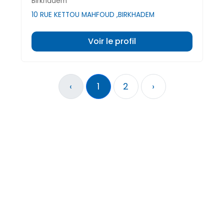
Birkhadem
10 RUE KETTOU MAHFOUD ,BIRKHADEM
Voir le profil
‹
1
2
›