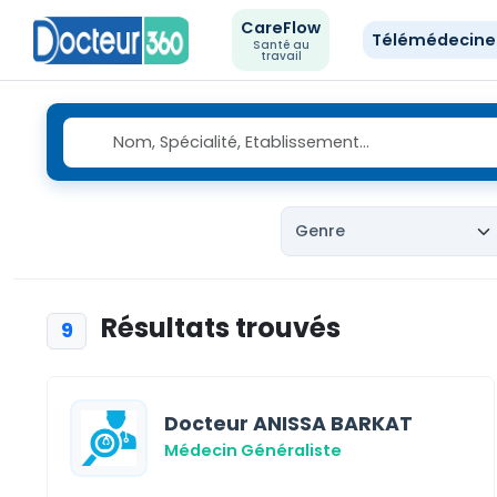
CareFlow
Télémédecin
Santé au
travail
Résultats trouvés
9
Docteur ANISSA BARKAT
Médecin Généraliste