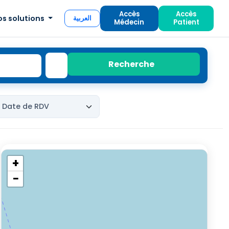
Accès
Accès
os solutions
العربية
Médecin
Patient
Recherche
+
−