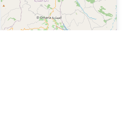
Leaflet
|
©
OpenStreetMap
Réseaux sociaux