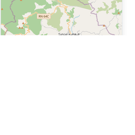
Leaflet
|
©
OpenStreetMap
Réseaux sociaux