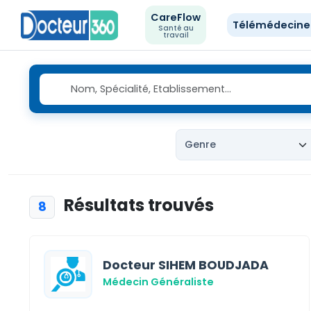
CareFlow
Télémédecin
Santé au
travail
Résultats trouvés
8
Docteur SIHEM BOUDJADA
Médecin Généraliste