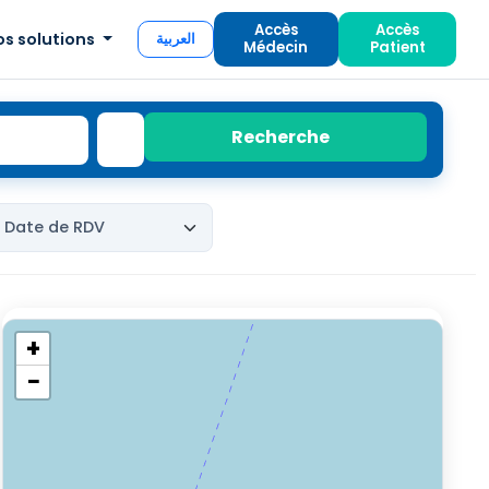
Accès
Accès
os solutions
العربية
Médecin
Patient
Recherche
+
−