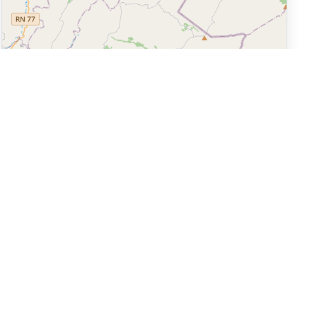
Leaflet
|
©
OpenStreetMap
Réseaux sociaux
égales
 Générales