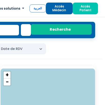
Accès
Accès
os solutions
العربية
Médecin
Patient
Recherche
+
−