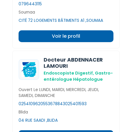
0796443115
Soumaa
CITÉ 72 LOGEMENTS BÂTIMENTS A1 ,SOUMAA
Voir le profil
Docteur ABDENNACER
LAMOURI
Endoscopiste Digestif,
Gastro-
entérologue Hépatologue
Ouvert Le LUNDI, MARDI, MERCREDI, JEUDI,
SAMEDI, DIMANCHE
025410962
0553678843
025401593
Blida
04 RUE SAADI ,BLIDA