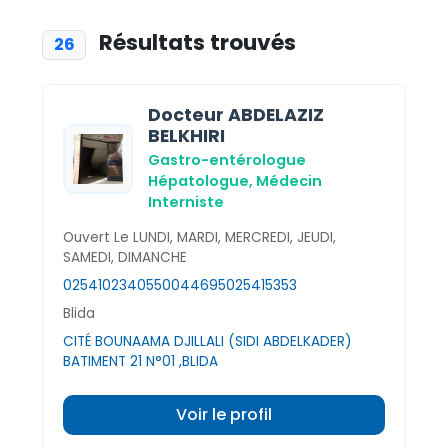
Résultats trouvés
26
Docteur ABDELAZIZ
BELKHIRI
Gastro-entérologue
Hépatologue,
Médecin
Interniste
Ouvert Le LUNDI, MARDI, MERCREDI, JEUDI,
SAMEDI, DIMANCHE
025410234
0550044695
025415353
Blida
CITÉ BOUNAAMA DJILLALI (SIDI ABDELKADER)
BATIMENT 21 N°01 ,BLIDA
Voir le profil