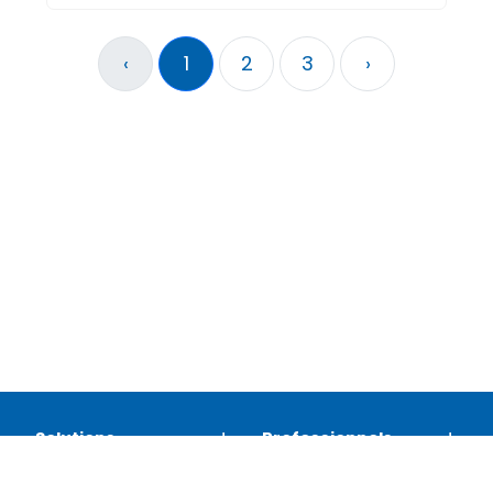
‹
1
2
3
›
Solutions
Professionnels