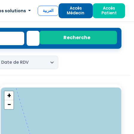
Accès
Accès
os solutions
العربية
Médecin
Patient
Recherche
+
−