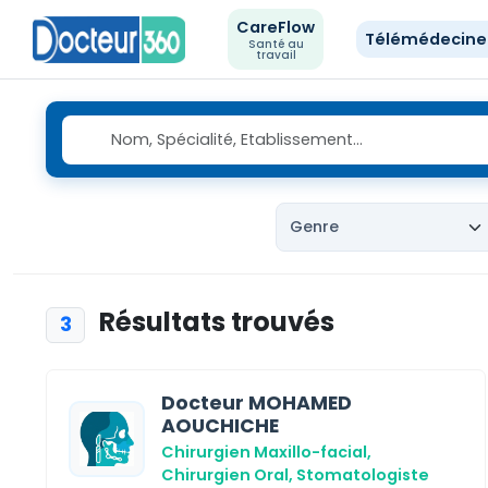
CareFlow
Télémédecin
Santé au
travail
Résultats trouvés
3
Docteur MOHAMED
AOUCHICHE
Chirurgien Maxillo-facial,
Chirurgien Oral,
Stomatologiste