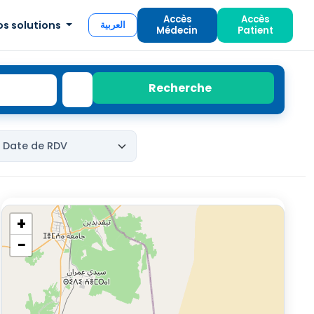
Accès
Accès
os solutions
العربية
Médecin
Patient
Recherche
+
−