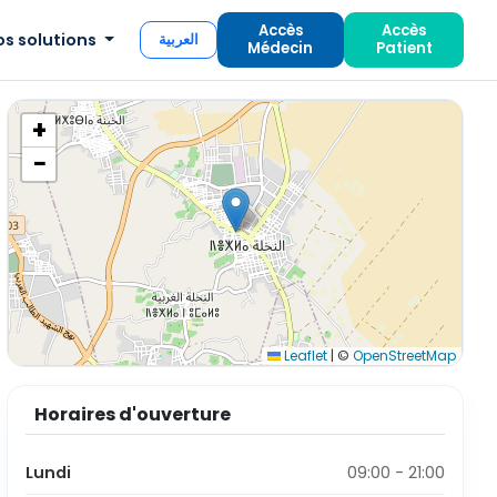
Accès
Accès
os solutions
العربية
Médecin
Patient
+
−
Leaflet
|
©
OpenStreetMap
Horaires d'ouverture
Lundi
09:00 - 21:00