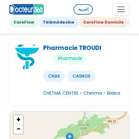
العربية
CareFlow
Télémédecine
CareFlow Domicile
Ge
Pharmacie TROUDI
Pharmacie
CNAS
CASNOS
CHETMA CENTRE - Chetma - Biskra
+
−