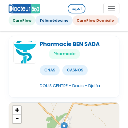
العربية
CareFlow
Télémédecine
CareFlow Domicile
Ge
Pharmacie BEN SADA
Pharmacie
CNAS
CASNOS
DOUIS CENTRE - Douis - Djelfa
+
−